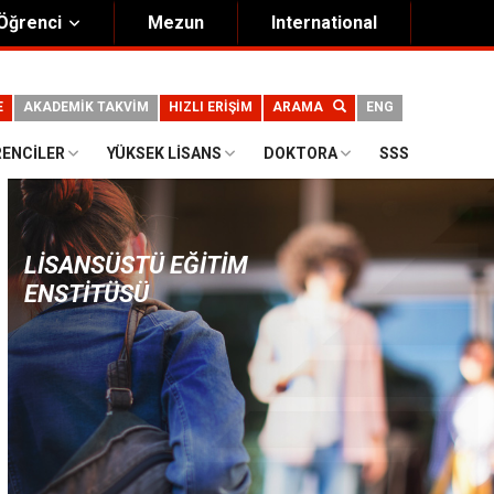
Öğrenci
Mezun
International
E
AKADEMİK TAKVİM
HIZLI ERİŞİM
ARAMA
ENG
RENCILER
YÜKSEK LISANS
DOKTORA
SSS
LISANSÜSTÜ EĞITIM
ENSTITÜSÜ