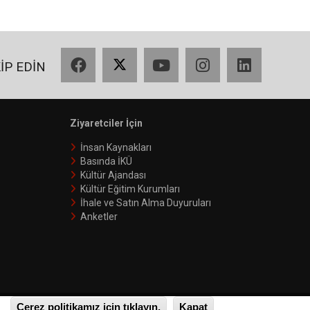
Facebook
X
YouTube
Instagram
LinkedIn
KİP EDİN
Ziyaretciler İçin
İnsan Kaynakları
Basında İKÜ
Kültür Ajandası
Kültür Eğitim Kurumları
İhale ve Satın Alma Duyuruları
Anketler
Çerez politikamız için tıklayın.
Kapat