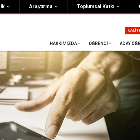
ik
Araştırma
Toplumsal Katkı
m
Kurumsal
KALİT
Onursal Başkan
Görsel Kimlik Rehberi
HAKKIMIZDA
ÖĞRENCI
ADAY ÖĞ
i Heyet
Kalite Yönetim Sistemi
ük
Stratejik Plan
asyon Şeması
Eğiticinin Eğitimi Programı
Bilgi Güvenliği
Politikalar