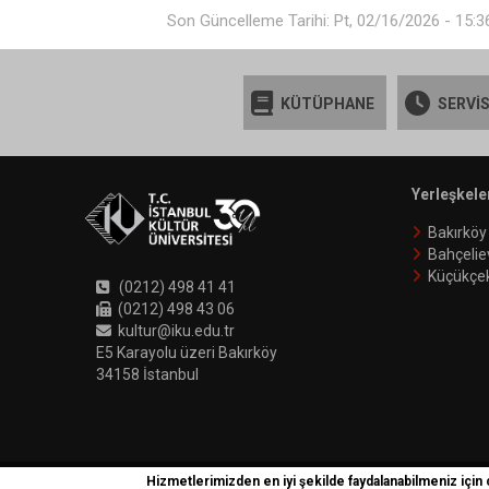
Son Güncelleme Tarihi: Pt, 02/16/2026 - 15:3
KÜTÜPHANE
SERVİS
Yerleşkele
Bakırköy
Bahçelie
Küçükçe
(0212) 498 41 41
(0212) 498 43 06
kultur@iku.edu.tr
E5 Karayolu üzeri Bakırköy
34158 İstanbul
Hizmetlerimizden en iyi şekilde faydalanabilmeniz için