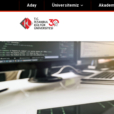
Aday
Üniversitemiz
Akadem
Hakkımızda
Yöneti
Genel Bilgiler
Kurucu 
Kültür Anayasası
Mütevell
Misyon & Vizyon
Rektörl
Kültür Koleji Vakfı ( KEV )
Organiz
Akıngüç Ödülü
İKÜ Ödülleri
İdari Birimler
Mevzuat
Onursal Doktora