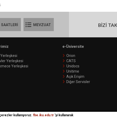
6
BİZİ TA
 SAATLERİ
MEVZUAT
rimiz
e-Üniversite
 Yerleşkesi
Orion
vler Yerleşkesi
CATS
kmece Yerleşkesi
Unidocs
Unitime
Açık Erişim
Diğer Servisler
 çerezler kullanıyoruz.
fbe.iku.edu.tr
'yi kullanarak