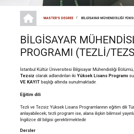
LISANSÜSTÜ EĞITIM ENSTITÜSÜ
/
MASTER'S DEGREE
BILGISAYAR MÜHENDISLIĞI YÜKS
SAYFA
YOLU
BILGISAYAR MÜHENDISL
PROGRAMI (TEZLI/TEZS
İstanbul Kültür Üniversitesi Bilgisayar Mühendisliği Bölümü,
Tezsiz
olarak adlandırılan iki
Yüksek Lisans Programı
su
VE KAYIT
başlığı altında sunulmaktadır.
Eğitim dili
Tezli ve Tezsiz Yüksek Lisans Programlarının eğitim dili Tü
anlayabilecek; tezli program ise, alana ilişkin bilimsel yayı
İngilizce dil bilgisi gerektirmektedir.
Dersler