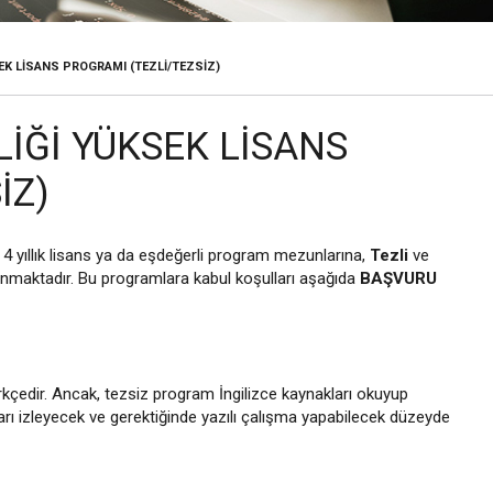
EK LISANS PROGRAMI (TEZLI/TEZSIZ)
IĞI YÜKSEK LISANS
IZ)
 4 yıllık lisans ya da eşdeğerli program mezunlarına,
Tezli
ve
nmaktadır. Bu programlara kabul koşulları aşağıda
BAŞVURU
rkçedir. Ancak, tezsiz program İngilizce kaynakları okuyup
nları izleyecek ve gerektiğinde yazılı çalışma yapabilecek düzeyde