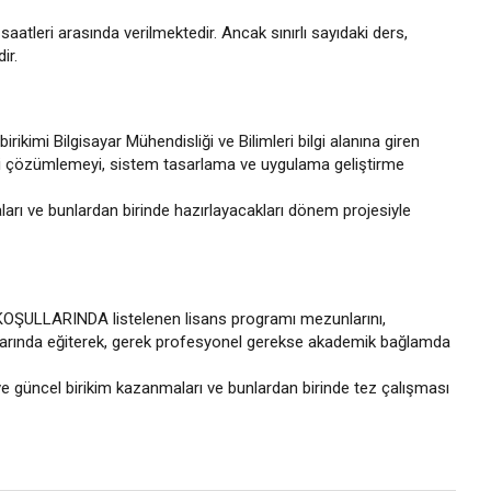
saatleri arasında verilmektedir. Ancak sınırlı sayıdaki ders,
ir.
rikimi Bilgisayar Mühendisliği ve Bilimleri bilgi alanına giren
rini çözümlemeyi, sistem tasarlama ve uygulama geliştirme
rı ve bunlardan birinde hazırlayacakları dönem projesiyle
KOŞULLARINDA listelenen lisans programı mezunlarını,
onularında eğiterek, gerek profesyonel gerekse akademik bağlamda
ve güncel birikim kazanmaları ve bunlardan birinde tez çalışması