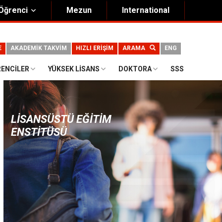
Öğrenci
Mezun
International
E
AKADEMİK TAKVİM
HIZLI ERİŞİM
ARAMA
ENG
RENCILER
YÜKSEK LISANS
DOKTORA
SSS
LISANSÜSTÜ EĞITIM
ENSTITÜSÜ