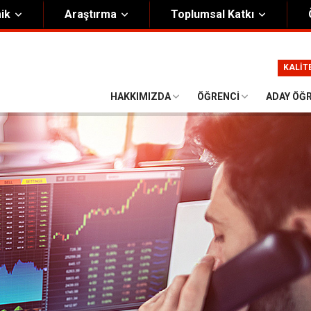
ik
Araştırma
Toplumsal Katkı
m
Kurumsal
KALİT
Onursal Başkan
Görsel Kimlik Rehberi
HAKKIMIZDA
ÖĞRENCI
ADAY ÖĞ
i Heyet
Kalite Yönetim Sistemi
ük
Stratejik Plan
asyon Şeması
Eğiticinin Eğitimi Programı
Bilgi Güvenliği
Politikalar