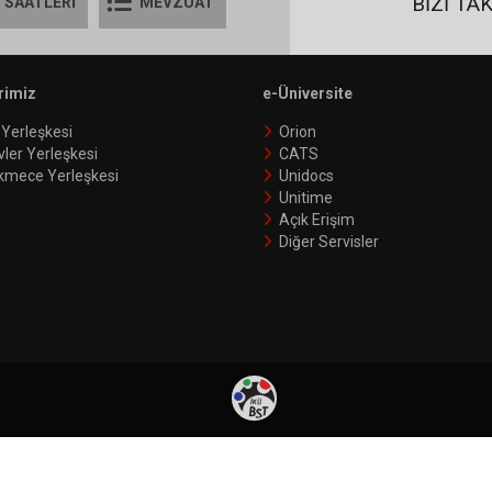
BİZİ TA
 SAATLERİ
MEVZUAT
rimiz
e-Üniversite
 Yerleşkesi
Orion
vler Yerleşkesi
CATS
kmece Yerleşkesi
Unidocs
Unitime
Açık Erişim
Diğer Servisler