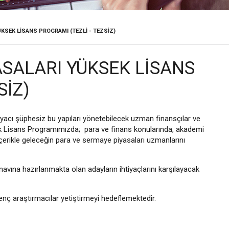
ÜKSEK LISANS PROGRAMI (TEZLI - TEZSIZ)
SALARI YÜKSEK LISANS
SIZ)
yacı şüphesiz bu yapıları yönetebilecek uzman finansçılar ve
k Lisans Programımızda; para ve finans konularında, akademi
içerikle geleceğin para ve sermaye piyasaları uzmanlarını
vına hazırlanmakta olan adayların ihtiyaçlarını karşılayacak
 araştırmacılar yetiştirmeyi hedeflemektedir.