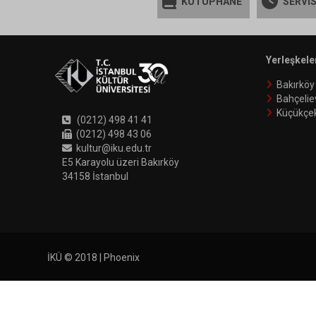
KÜTÜPHANE
SERVİS
Yerleşkele
Bakırköy
Bahçelie
Küçükçe
(0212) 498 41 41
(0212) 498 43 06
kultur@iku.edu.tr
E5 Karayolu üzeri Bakırköy
34158 İstanbul
İKÜ © 2018 | Phoenix