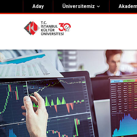
Aday
Üniversitemiz
Akadem
Hakkımızda
Yöneti
Genel Bilgiler
Kurucu 
Kültür Anayasası
Mütevell
Misyon & Vizyon
Rektörl
Kültür Koleji Vakfı ( KEV )
Organiz
Akıngüç Ödülü
İKÜ Ödülleri
İdari Birimler
Mevzuat
Onursal Doktora