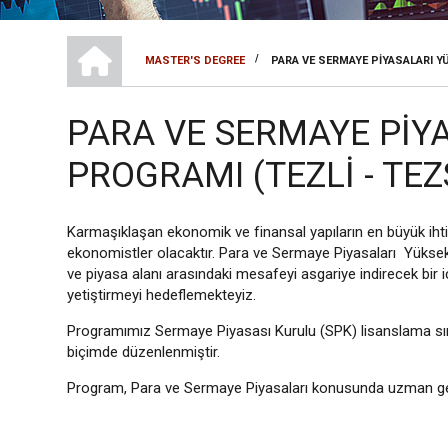
LISANSÜSTÜ EĞITIM ENSTITÜSÜ
/
MASTER'S DEGREE
PARA VE SERMAYE PIYASALARI Y
SAYFA
YOLU
PARA VE SERMAYE PIYA
PROGRAMI (TEZLI - TEZ
Karmaşıklaşan ekonomik ve finansal yapıların en büyük ihti
ekonomistler olacaktır. Para ve Sermaye Piyasaları Yükse
ve piyasa alanı arasındaki mesafeyi asgariye indirecek bir 
yetiştirmeyi hedeflemekteyiz.
Programımız Sermaye Piyasası Kurulu (SPK) lisanslama sına
biçimde düzenlenmiştir.
Program, Para ve Sermaye Piyasaları konusunda uzman genç