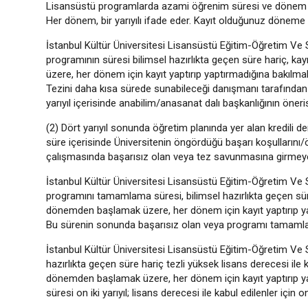
Lisansüstü programlarda azami öğrenim süresi ve dönem ha
Her dönem, bir yarıyılı ifade eder. Kayıt olduğunuz döneme
İstanbul Kültür Üniversitesi Lisansüstü Eğitim-Öğretim Ve
programının süresi bilimsel hazırlıkta geçen süre hariç, ka
üzere, her dönem için kayıt yaptırıp yaptırmadığına bakılmak
Tezini daha kısa sürede sunabileceği danışmanı tarafından 
yarıyıl içerisinde anabilim/anasanat dalı başkanlığının öneri
(2) Dört yarıyıl sonunda öğretim planında yer alan kredili
süre içerisinde Üniversitenin öngördüğü başarı koşullarını/ö
çalışmasında başarısız olan veya tez savunmasına girmeyen öğ
İstanbul Kültür Üniversitesi Lisansüstü Eğitim-Öğretim Ve
programını tamamlama süresi, bilimsel hazırlıkta geçen süre 
dönemden başlamak üzere, her dönem için kayıt yaptırıp yaptı
Bu sürenin sonunda başarısız olan veya programı tamamlayam
İstanbul Kültür Üniversitesi Lisansüstü Eğitim-Öğretim Ve
hazırlıkta geçen süre hariç tezli yüksek lisans derecesi ile k
dönemden başlamak üzere, her dönem için kayıt yaptırıp y
süresi on iki yarıyıl; lisans derecesi ile kabul edilenler için