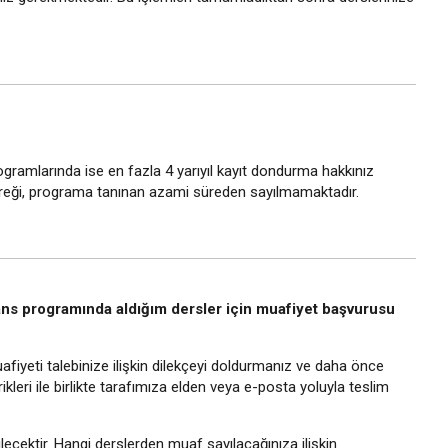
ogramlarında ise en fazla 4 yarıyıl kayıt dondurma hakkınız
reği, programa tanınan azami süreden sayılmamaktadır.
ns programında aldığım dersler için muafiyet başvurusu
fiyeti talebinize ilişkin dilekçeyi doldurmanız ve daha önce
kleri ile birlikte tarafımıza elden veya e-posta yoluyla teslim
tilecektir. Hangi derslerden muaf sayılacağınıza ilişkin