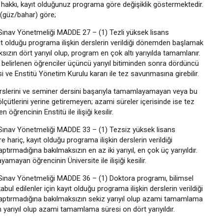
kkı, kayıt olduğunuz programa göre değişiklik göstermektedir.
 (güz/bahar) göre;
 Sınav Yönetmeliği MADDE 27 – (1) Tezli yüksek lisans
yıt olduğu programa ilişkin derslerin verildiği dönemden başlamak
sızın dört yarıyıl olup, program en çok altı yarıyılda tamamlanır.
belirlenen öğrenciler üçüncü yarıyıl bitiminden sonra dördüncü
si ve Enstitü Yönetim Kurulu kararı ile tez savunmasına girebilir.
 derslerini ve seminer dersini başarıyla tamamlayamayan veya bu
lçütlerini yerine getiremeyen; azami süreler içerisinde ise tez
rencinin Enstitü ile ilişiği kesilir.
 Sınav Yönetmeliği MADDE 33 – (1) Tezsiz yüksek lisans
hariç, kayıt olduğu programa ilişkin derslerin verildiği
rmadığına bakılmaksızın en az iki yarıyıl, en çok üç yarıyıldır.
ayan öğrencinin Üniversite ile ilişiği kesilir.
 Sınav Yönetmeliği MADDE 36 – (1) Doktora programı, bilimsel
abul edilenler için kayıt olduğu programa ilişkin derslerin verildiği
aptırmadığına bakılmaksızın sekiz yarıyıl olup azami tamamlama
 on yarıyıl olup azami tamamlama süresi on dört yarıyıldır.