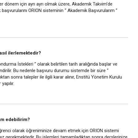
er dönem için ayrı ayrı olmak üzere, Akademik Takvim’de
arak başvurularını ORION sisteminin “ Akademik Başvurularım ”
ıl ilerlemektedir?
rma İstekleri ” olarak belirtilen tarih aralığında başlar ve
dirilir. Bu nedenle başvuru durumu sistemde bir süre “
n sonra talepler ile ilgili karar alınır, Enstitü Yönetim Kurulu
yapılır.
m edebilirim?
renci olarak öğreniminize devam etmek için ORION sistemi
nız gerekmektedir. Bu işlemleri tamamladıktan sonra derslerinize