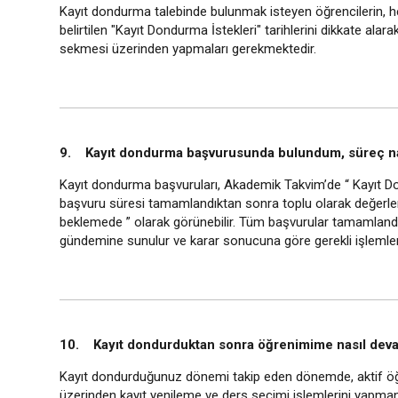
Kayıt dondurma talebinde bulunmak isteyen öğrencilerin, h
belirtilen "Kayıt Dondurma İstekleri" tarihlerini dikkate al
sekmesi üzerinden yapmaları gerekmektedir.
9. Kayıt dondurma başvurusunda bulundum, süreç nas
Kayıt dondurma başvuruları, Akademik Takvim’de “ Kayıt Dondu
başvuru süresi tamamlandıktan sonra toplu olarak değerlen
beklemede ” olarak görünebilir. Tüm başvurular tamamlandıkta
gündemine sunulur ve karar sonucuna göre gerekli işlemler 
10. Kayıt dondurduktan sonra öğrenimime nasıl deva
Kayıt dondurduğunuz dönemi takip eden dönemde, aktif öğ
üzerinden kayıt yenileme ve ders seçimi işlemlerini yapma