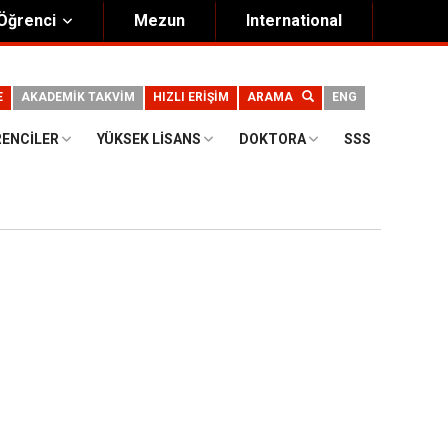
Öğrenci
Mezun
International
E
AKADEMİK TAKVİM
HIZLI ERİŞİM
ARAMA
ENG
RENCILER
YÜKSEK LISANS
DOKTORA
SSS