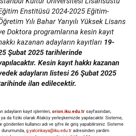
İstanbul Kültür Üniversitesi Lisansüstü
Eğitim Enstitüsü 2024-2025 Eğitim-
Öğretim Yılı Bahar Yarıyılı Yüksek Lisans
ve Doktora programlarına kesin kayıt
hakkı kazanan adayların kayıtları
19-
25 Şubat 2025 tarihlerinde
yapılacaktır. Kesin kayıt hakkı kazanan
yedek adayların listesi 26 Şubat 2025
tarihinde ilan edilecektir.
n adayların kayıt işlemleri,
orion.iku.edu.tr
sayfasından,
k ya da fiziki olarak Ataköy yerleşkemizde yapılacaktır. Sisteme,
 gönderilen kullanıcı adı ve şifre ile giriş yapabilirsiniz. Sisteme
ız durumunda,
g.yalcinkaya@iku.edu.tr
adresinden yardım