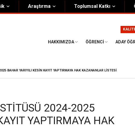
ik
Araştırma
Toplumsal Katkı
m
Kurumsal
KALİT
Onursal Başkan
Görsel Kimlik Rehberi
HAKKIMIZDA
ÖĞRENCI
ADAY ÖĞ
i Heyet
Kalite Yönetim Sistemi
ük
Stratejik Plan
025 BAHAR YARIYILI KESIN KAYIT YAPTIRMAYA HAK KAZANANLAR LISTESI
asyon Şeması
Eğiticinin Eğitimi Programı
Bilgi Güvenliği
Politikalar
STITÜSÜ 2024-2025
 KAYIT YAPTIRMAYA HAK