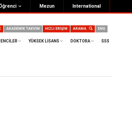
Öğrenci
Mezun
International
E
AKADEMİK TAKVİM
HIZLI ERİŞİM
ARAMA
ENG
RENCILER
YÜKSEK LISANS
DOKTORA
SSS