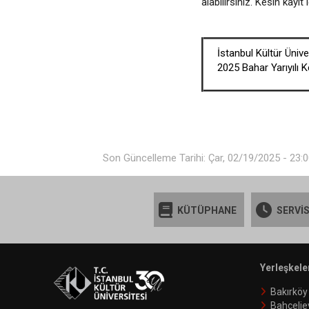
alabilirsiniz. Kesin kayı
İstanbul Kültür Üniv
2025 Bahar Yarıyılı 
Son Güncelleme Tarihi: Çar, 02/19/2025 - 23:
KÜTÜPHANE
SERVİS
Yerleşkele
Bakırköy
Bahçelie