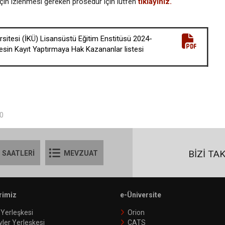
t için izlenmesi gereken prosedür için lütfen
tıklayınız.
ersitesi (İKÜ) Lisansüstü Eğitim Enstitüsü 2024-
Kesin Kayıt Yaptırmaya Hak Kazananlar listesi
00
BİZİ TA
 SAATLERİ
MEVZUAT
rimiz
e-Üniversite
 Yerleşkesi
Orion
vler Yerleşkesi
CATS