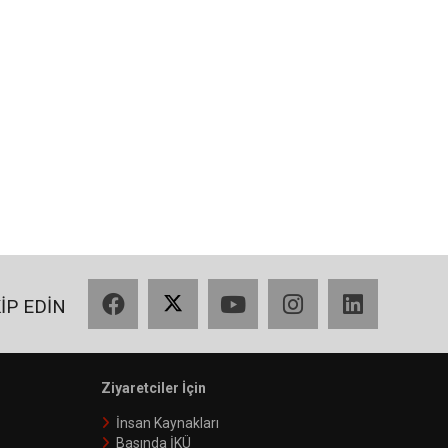
Facebook
X
YouTube
Instagram
LinkedIn
KİP EDİN
Ziyaretciler İçin
İnsan Kaynakları
Basında İKÜ