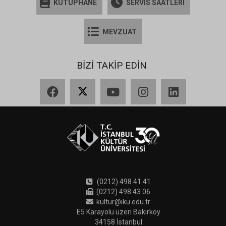
KÜTÜPHANE
SERVİS SAATLERİ
MEVZUAT
BİZİ TAKİP EDİN
Facebook
X
YouTube
Instagram
LinkedIn
(0212) 498 41 41
(0212) 498 43 06
kultur@iku.edu.tr
E5 Karayolu üzeri Bakırköy
34158 İstanbul