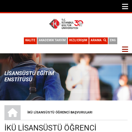
KALİTE
AKADEMİK TAKVİM
HIZLI ERİŞİM
ARAMA
ENG
LISANSÜSTÜ EĞITIM
ENSTITÜSÜ
ANA SAYFA
İKÜ LİSANSÜSTÜ ÖĞRENCİ BAŞVURULARI
SAYFA
İKÜ LİSANSÜSTÜ ÖĞRENCİ
YOLU