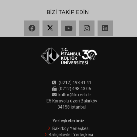
BİZİ TAKİP EDİN
Facebook
X
YouTube
Instagram
LinkedIn
(0212) 498 41 41
(0212) 498 43 06
kultur@iku.edu.tr
E5 Karayolu üzeri Bakırköy
34158 İstanbul
Yerleşkelerimiz
Bakırköy Yerleşkesi
Bahçelievler Yerleşkesi