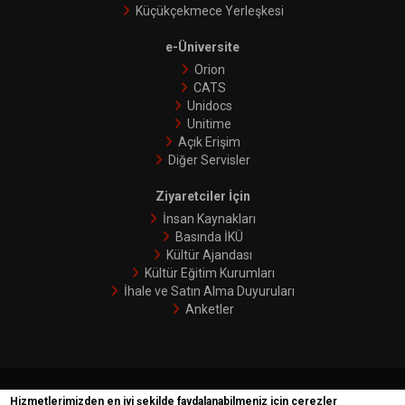
Küçükçekmece Yerleşkesi
e-Üniversite
Orion
CATS
Unidocs
Unitime
Açık Erişim
Diğer Servisler
Ziyaretciler İçin
İnsan Kaynakları
Basında İKÜ
Kültür Ajandası
Kültür Eğitim Kurumları
İhale ve Satın Alma Duyuruları
Anketler
İKÜ © 2018 | Phoenix
Hizmetlerimizden en iyi şekilde faydalanabilmeniz için çerezler