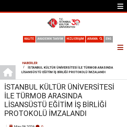
KALİTE
AKADEMİK TAKVİM
HIZLI ERİŞİM
ARAMA
ENG
HABERLER
ANA SAYFA
/
İSTANBUL KÜLTÜR ÜNIVERSITESI ILE TÜRMOB ARASINDA
SAYFA
LISANSÜSTÜ EĞITIM İŞ BIRLIĞI PROTOKOLÜ İMZALANDI
YOLU
İSTANBUL KÜLTÜR ÜNIVERSITESI
ILE TÜRMOB ARASINDA
LISANSÜSTÜ EĞITIM İŞ BIRLIĞI
PROTOKOLÜ İMZALANDI
May
06
2026
0